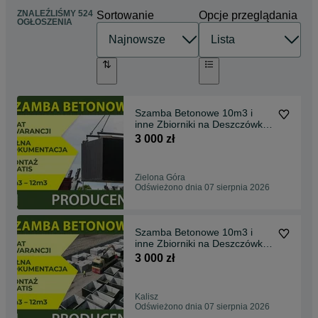
ZNALEŹLIŚMY 524
Sortowanie
Opcje przeglądania
OGŁOSZENIA
Szamba Betonowe 10m3 i
inne Zbiorniki na Deszczówkę,
SZAMBO , Piwnica
3 000 zł
Zielona Góra
Odświeżono dnia 07 sierpnia 2026
Szamba Betonowe 10m3 i
inne Zbiorniki na Deszczówkę,
SZAMBO z Atestem
3 000 zł
Kalisz
Odświeżono dnia 07 sierpnia 2026