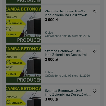
Zbiorniki Betonowe 10m3 i
inne Zbiornik na Deszczówkę,
SZAMBO, szamba
3 000 zł
Kielce
Odświeżono dnia 07 sierpnia 2026
Szamba Betonowe 10m3 i
inne Zbiorniki na Deszczówkę,
SZAMBO , Piwnica
3 000 zł
Lublin
Odświeżono dnia 07 sierpnia 2026
Szamba Betonowe 10m3 i
inne Zbiorniki na Deszczówkę,
SZAMBO, tanio
3 000 zł