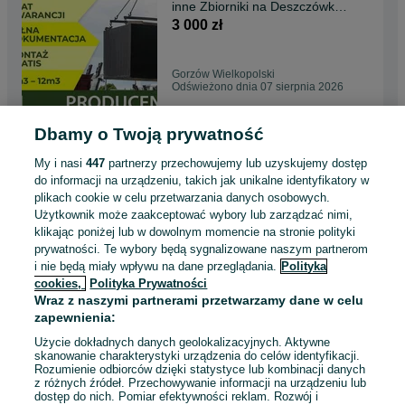
inne Zbiorniki na Deszczówkę,
SZAMBO , Piwnica
3 000 zł
Gorzów Wielkopolski
Odświeżono dnia 07 sierpnia 2026
Dbamy o Twoją prywatność
Szamba Betonowe 10m3 i
inne Zbiorniki na Deszczówkę,
My i nasi
447
partnerzy przechowujemy lub uzyskujemy dostęp
SZAMBO , Piwnica
3 000 zł
do informacji na urządzeniu, takich jak unikalne identyfikatory w
plikach cookie w celu przetwarzania danych osobowych.
Użytkownik może zaakceptować wybory lub zarządzać nimi,
Toruń
klikając poniżej lub w dowolnym momencie na stronie polityki
Odświeżono dnia 07 sierpnia 2026
prywatności. Te wybory będą sygnalizowane naszym partnerom
i nie będą miały wpływu na dane przeglądania.
Polityka
cookies,
Polityka Prywatności
Szamba Betonowe 10m3 i
Wraz z naszymi partnerami przetwarzamy dane w celu
inne Zbiorniki na Deszczówkę,
zapewnienia:
SZAMBO , Piwnica
3 000 zł
Użycie dokładnych danych geolokalizacyjnych. Aktywne
skanowanie charakterystyki urządzenia do celów identyfikacji.
Rozumienie odbiorców dzięki statystyce lub kombinacji danych
Bydgoszcz
z różnych źródeł. Przechowywanie informacji na urządzeniu lub
Odświeżono dnia 07 sierpnia 2026
dostęp do nich. Pomiar efektywności reklam. Rozwój i