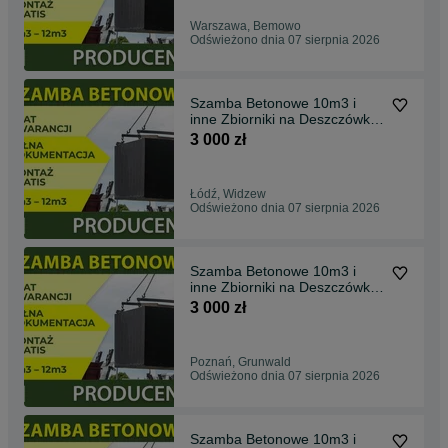
Warszawa, Bemowo
Odświeżono dnia 07 sierpnia 2026
Szamba Betonowe 10m3 i
inne Zbiorniki na Deszczówkę,
SZAMBO , Piwnica
3 000 zł
Łódź, Widzew
Odświeżono dnia 07 sierpnia 2026
Szamba Betonowe 10m3 i
inne Zbiorniki na Deszczówkę,
SZAMBO , Piwnica
3 000 zł
Poznań, Grunwald
Odświeżono dnia 07 sierpnia 2026
Szamba Betonowe 10m3 i