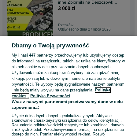
inne Zbiorniki na Deszczówkę,
SZAMBO, Zbiornik
3 000 zł
Rzeszów
Odświeżono dnia 27 lipca 2026
Dbamy o Twoją prywatność
Szamba Betonowe 10m3 i
inne Zbiorniki na Deszczówkę,
My i nasi
447
partnerzy przechowujemy lub uzyskujemy dostęp
SZAMBO tanio
3 000 zł
do informacji na urządzeniu, takich jak unikalne identyfikatory w
plikach cookie w celu przetwarzania danych osobowych.
Użytkownik może zaakceptować wybory lub zarządzać nimi,
Wrocław, Psie Pole
klikając poniżej lub w dowolnym momencie na stronie polityki
Odświeżono dnia 27 lipca 2026
prywatności. Te wybory będą sygnalizowane naszym partnerom
i nie będą miały wpływu na dane przeglądania.
Polityka
cookies,
Polityka Prywatności
Szambo Betonowe 10m3 i
Wraz z naszymi partnerami przetwarzamy dane w celu
inne zbiorniki na deszczówke,
zapewnienia:
szamba z atestem
3 000 zł
Użycie dokładnych danych geolokalizacyjnych. Aktywne
skanowanie charakterystyki urządzenia do celów identyfikacji.
Rozumienie odbiorców dzięki statystyce lub kombinacji danych
Kielce
z różnych źródeł. Przechowywanie informacji na urządzeniu lub
Odświeżono dnia 27 lipca 2026
dostęp do nich. Pomiar efektywności reklam. Rozwój i