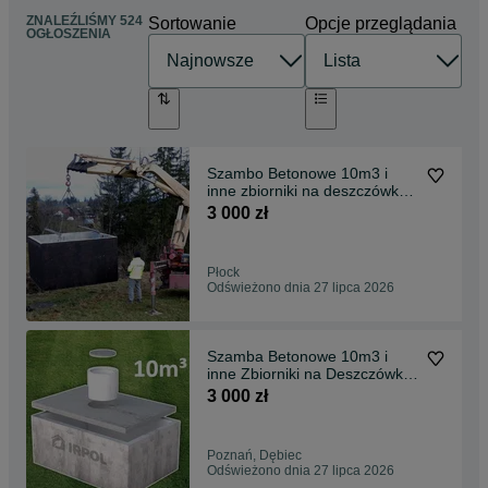
ZNALEŹLIŚMY 524
Sortowanie
Opcje przeglądania
OGŁOSZENIA
Szambo Betonowe 10m3 i
inne zbiorniki na deszczówke,
szamba z atestem
3 000 zł
Płock
Odświeżono dnia 27 lipca 2026
Szamba Betonowe 10m3 i
inne Zbiorniki na Deszczówkę,
SZAMBO , Piwnica
3 000 zł
Poznań, Dębiec
Odświeżono dnia 27 lipca 2026