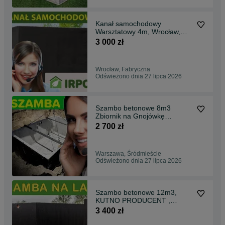
Kanał samochodowy
Warsztatowy 4m, Wrocław,
PRODUCENT szamba
3 000 zł
betonowe
Wrocław, Fabryczna
Odświeżono dnia 27 lipca 2026
Szambo betonowe 8m3
Zbiornik na Gnojówkę
Deszczówkę WARSZAWA I
2 700 zł
OKOLICE
Warszawa, Śródmieście
Odświeżono dnia 27 lipca 2026
Szambo betonowe 12m3,
KUTNO PRODUCENT ,
Szamba, Zbiornik MOJA
3 400 zł
WODA